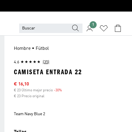
1
Hombre • Fútbol
4.6
(35)
CAMISETA ENTRADA 22
Precio rebajado
€ 16,10
€ 23 Último mejor precio
-30%
Descuento
€ 23 Precio original
Team Navy Blue 2