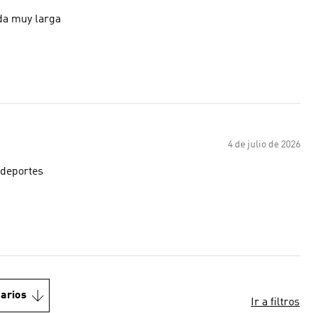
eda muy larga
4 de julio de 2026
 deportes
arios
Ir a filtros