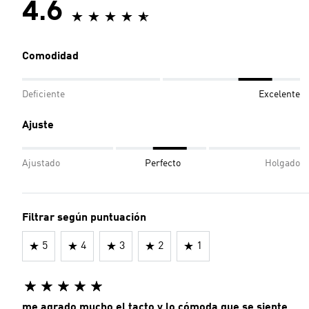
4.6
Comodidad
Deficiente
Excelente
Ajuste
Ajustado
Perfecto
Holgado
Filtrar según puntuación
5
4
3
2
1
me agrado mucho el tacto y lo cómoda que se siente