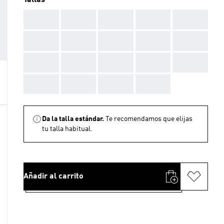
Tallas
AAA
AAA
AAA
AAA
AAA
AAA
AAA
AAA
AAA
AAA
AAA
AAA
AAA
AAA
AAA
AAA
AAA
AAA
AAA
Da la talla estándar.
Te recomendamos que elijas
tu talla habitual.
Añadir al carrito