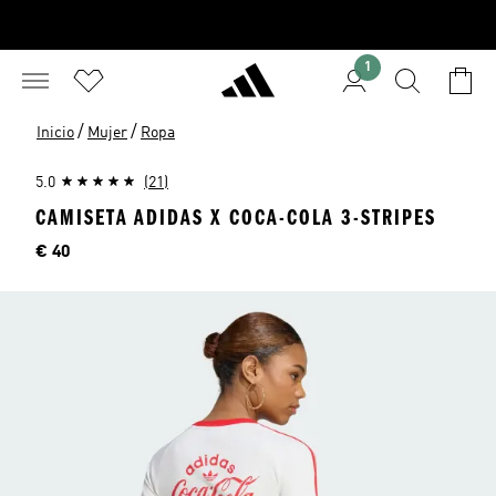
1
/
/
Inicio
Mujer
Ropa
5.0
(21)
CAMISETA ADIDAS X COCA-COLA 3-STRIPES
Precio
€ 40