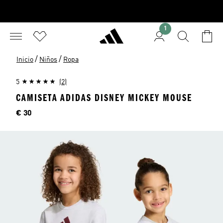
1
/
/
Inicio
Niños
Ropa
5
(2)
CAMISETA ADIDAS DISNEY MICKEY MOUSE
Precio
€ 30