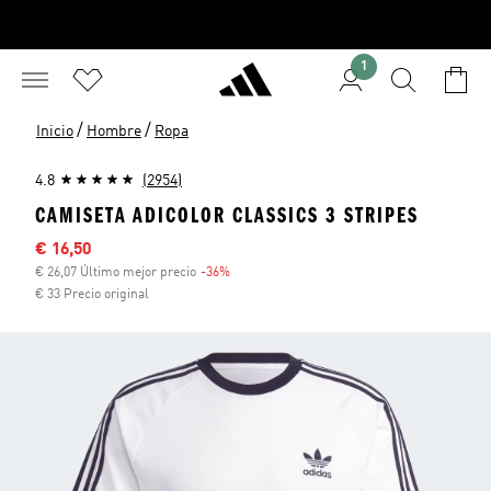
1
/
/
Inicio
Hombre
Ropa
4.8
(2954)
CAMISETA ADICOLOR CLASSICS 3 STRIPES
Precio rebajado
€ 16,50
€ 26,07 Último mejor precio
-36%
Descuento
€ 33 Precio original