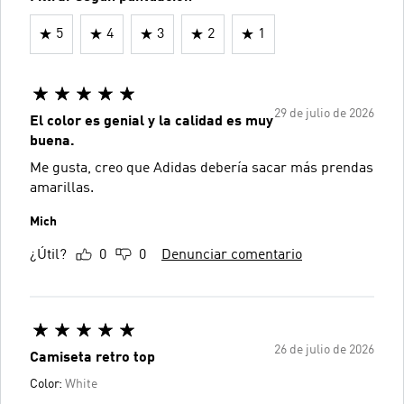
5
4
3
2
1
29 de julio de 2026
El color es genial y la calidad es muy
buena.
Me gusta, creo que Adidas debería sacar más prendas
amarillas.
Mich
¿Útil?
0
0
Denunciar comentario
26 de julio de 2026
Camiseta retro top
Color:
White