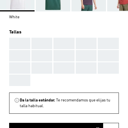
White
Tallas
AAA
AAA
AAA
AAA
AAA
AAA
AAA
AAA
AAA
AAA
AAA
AAA
AAA
AAA
AAA
AAA
Da la talla estándar.
Te recomendamos que elijas tu
talla habitual.