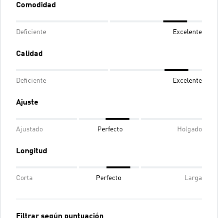
Comodidad
Deficiente
Excelente
Calidad
Deficiente
Excelente
Ajuste
Ajustado
Perfecto
Holgado
Longitud
Corta
Perfecto
Larga
Filtrar según puntuación