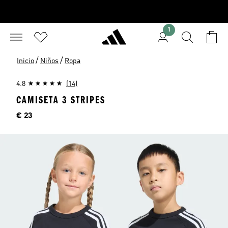
1
/
/
Inicio
Niños
Ropa
4.8
(14)
CAMISETA 3 STRIPES
Precio
€ 23