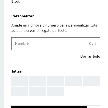
Black
Personalizar
Añade un nombre o número para personalizar tu/s
adidas o crear el regalo perfecto.
Nombre
0 / 7
Borrar todo
Tallas
AAA
AAA
AAA
AAA
AAA
AAA
AAA
AAA