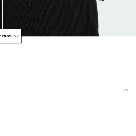
r más