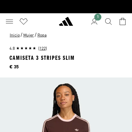
1
/
/
Inicio
Mujer
Ropa
4.8
(122)
CAMISETA 3 STRIPES SLIM
Precio
€ 35