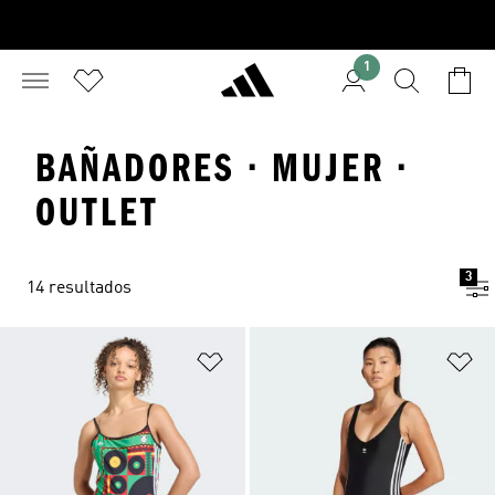
1
BAÑADORES · MUJER ·
OUTLET
3
14 resultados
Añadir a la lista de deseos
Añ