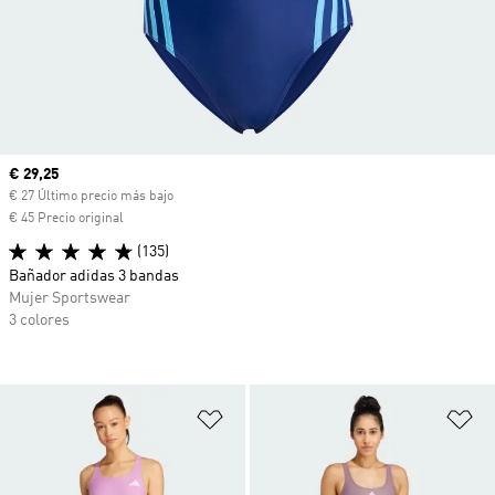
Precio actual
€ 29,25
€ 27 Último precio más bajo
€ 45 Precio original
(135)
Bañador adidas 3 bandas
Mujer Sportswear
3 colores
Añadir a la lista de deseos
Añ