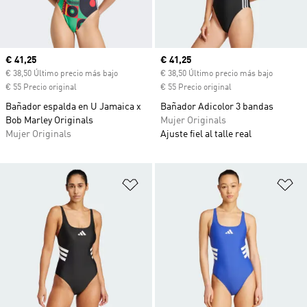
Precio actual
€ 41,25
Precio actual
€ 41,25
€ 38,50 Último precio más bajo
€ 38,50 Último precio más bajo
€ 55 Precio original
€ 55 Precio original
Bañador espalda en U Jamaica x
Bañador Adicolor 3 bandas
Bob Marley Originals
Mujer Originals
Mujer Originals
Ajuste fiel al talle real
Añadir a la lista de deseos
Añ