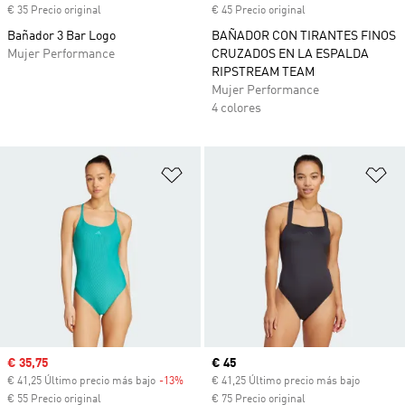
€ 35 Precio original
€ 45 Precio original
Bañador 3 Bar Logo
BAÑADOR CON TIRANTES FINOS
Mujer Performance
CRUZADOS EN LA ESPALDA
RIPSTREAM TEAM
Mujer Performance
4 colores
Añadir a la lista de deseos
Añ
Precio de venta
€ 35,75
Precio actual
€ 45
€ 41,25 Último precio más bajo
-13%
Descuento
€ 41,25 Último precio más bajo
€ 55 Precio original
€ 75 Precio original