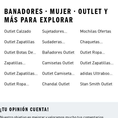
BANADORES • MUJER • OUTLET Y
MÁS PARA EXPLORAR
Outlet Calzado
Sujetadores
Mochilas Ofertas
Deportivos
Outlet Zapatillas
Sudaderas
Chaquetas
Ofertas
Ofertas
Ofertas
Outlet Botas De
Bañadores Outlet
Outlet Ropa
Fútbol
Ciclismo
Zapatillas
Camisetas Outlet
Outlet Zapatillas
Running Ofertas
Trekking
Outlet Zapatillas
Outlet Camisetas
adidas Ultraboost
Baloncesto
Fútbol
Outlet
Outlet Ropa
Chandal Outlet
Stan Smith Outlet
Deportiva
¡TU OPINIÓN CUENTA!
Nuestro objetivo es mejorar y valoramos mucho tus comentarios.