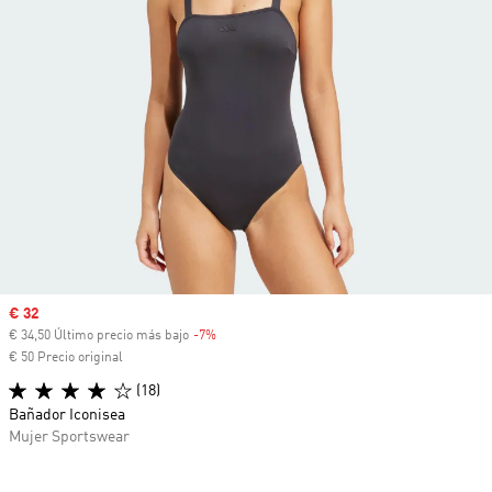
Precio de venta
€ 32
€ 34,50 Último precio más bajo
-7%
Descuento
€ 50 Precio original
(18)
Bañador Iconisea
Mujer Sportswear