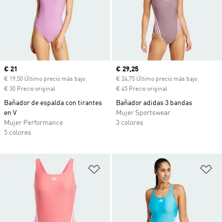
Precio actual
€ 21
Precio actual
€ 29,25
€ 19,50 Último precio más bajo
€ 24,75 Último precio más bajo
€ 30 Precio original
€ 45 Precio original
Bañador de espalda con tirantes
Bañador adidas 3 bandas
en V
Mujer Sportswear
Mujer Performance
3 colores
5 colores
Añadir a la lista de deseos
Añ