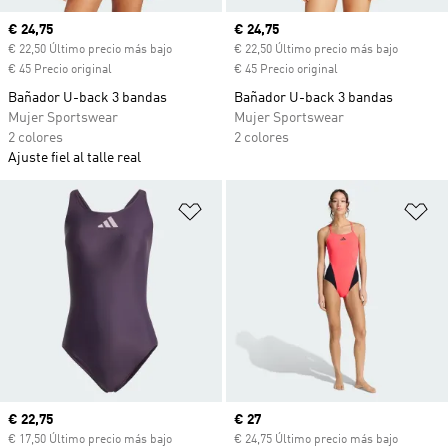
Precio actual
€ 24,75
Precio actual
€ 24,75
€ 22,50 Último precio más bajo
€ 22,50 Último precio más bajo
€ 45 Precio original
€ 45 Precio original
Bañador U-back 3 bandas
Bañador U-back 3 bandas
Mujer Sportswear
Mujer Sportswear
2 colores
2 colores
Ajuste fiel al talle real
Añadir a la lista de deseos
Añ
Precio actual
€ 22,75
Precio actual
€ 27
€ 17,50 Último precio más bajo
€ 24,75 Último precio más bajo