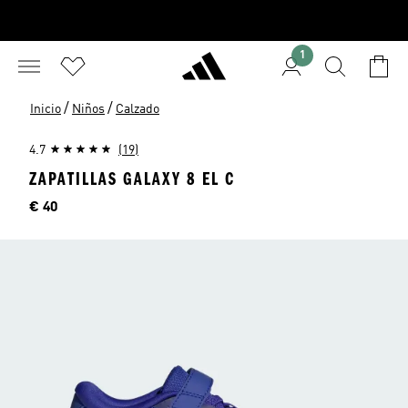
1
/
/
Inicio
Niños
Calzado
4.7
(19)
ZAPATILLAS GALAXY 8 EL C
Precio
€ 40