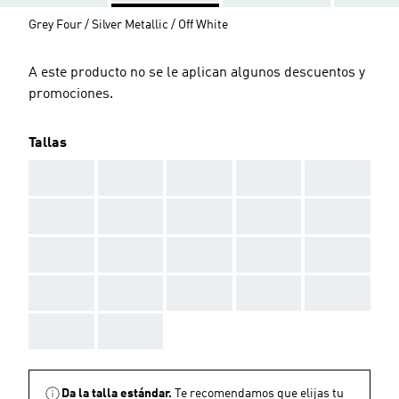
Grey Four / Silver Metallic / Off White
A este producto no se le aplican algunos descuentos y
promociones.
Tallas
AAA
AAA
AAA
AAA
AAA
AAA
AAA
AAA
AAA
AAA
AAA
AAA
AAA
AAA
AAA
AAA
AAA
AAA
AAA
AAA
AAA
AAA
Da la talla estándar.
Te recomendamos que elijas tu