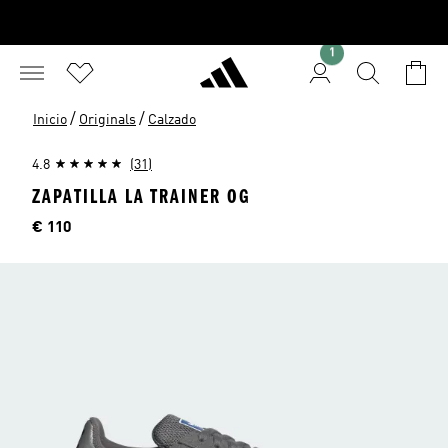
1
/
/
Inicio
Originals
Calzado
4.8
(31)
ZAPATILLA LA TRAINER OG
Precio
€ 110