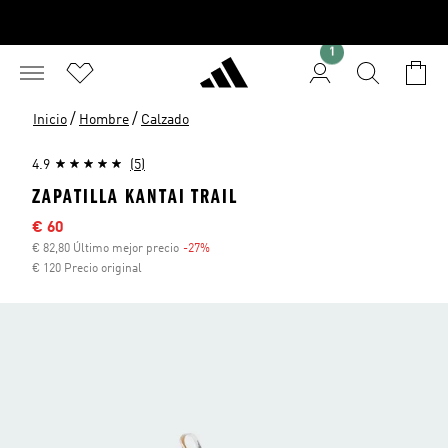
1
/
/
Inicio
Hombre
Calzado
4.9
(5)
ZAPATILLA KANTAI TRAIL
Precio rebajado
€ 60
€ 82,80 Último mejor precio
-27%
Descuento
€ 120 Precio original