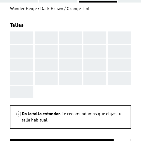
Wonder Beige / Dark Brown / Orange Tint
Tallas
AAA
AAA
AAA
AAA
AAA
AAA
AAA
AAA
AAA
AAA
AAA
AAA
AAA
AAA
AAA
AAA
AAA
AAA
AAA
AAA
AAA
Da la talla estándar.
Te recomendamos que elijas tu
talla habitual.