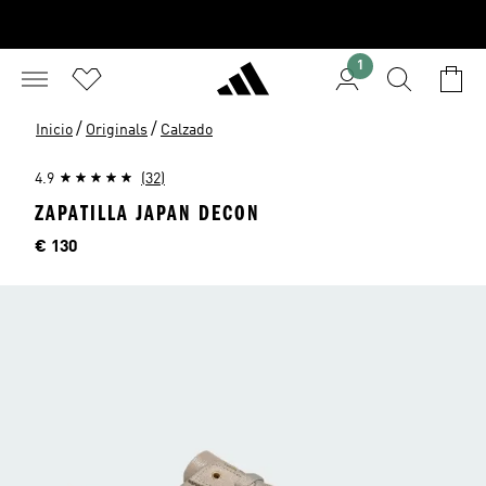
1
/
/
Inicio
Originals
Calzado
4.9
(32)
ZAPATILLA JAPAN DECON
Precio
€ 130