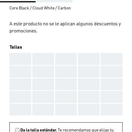
Core Black / Cloud White / Carbon
A este producto no se le aplican algunos descuentos y
promociones.
Tallas
AAA
AAA
AAA
AAA
AAA
AAA
AAA
AAA
AAA
AAA
AAA
AAA
AAA
AAA
AAA
AAA
AAA
AAA
AAA
AAA
AAA
AAA
AAA
AAA
AAA
Da la talla estándar.
Te recomendamos que elijas tu