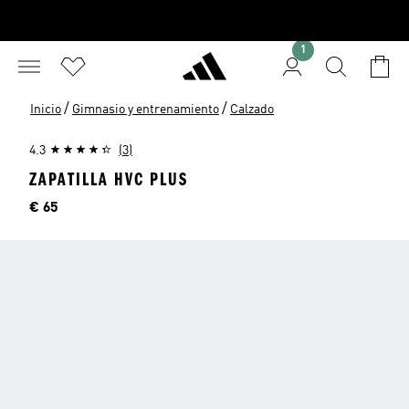
1
/
/
Inicio
Gimnasio y entrenamiento
Calzado
4.3
(3)
ZAPATILLA HVC PLUS
Precio
€ 65