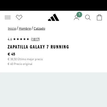
1
/
/
Inicio
Hombre
Calzado
4.6
(1817)
ZAPATILLA GALAXY 7 RUNNING
Precio actual
€ 45
€ 38,50 Último mejor precio
€ 60 Precio original