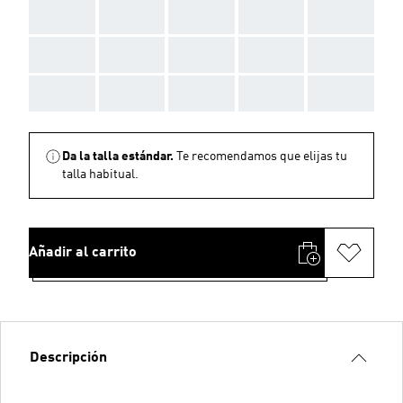
AAA
AAA
AAA
AAA
AAA
AAA
AAA
AAA
AAA
AAA
AAA
AAA
AAA
AAA
AAA
Da la talla estándar.
Te recomendamos que elijas tu
talla habitual.
Añadir al carrito
Descripción