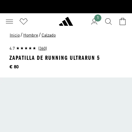
1
/
/
Inicio
Hombre
Calzado
4.7
(360)
ZAPATILLA DE RUNNING ULTRARUN 5
Precio
€ 80