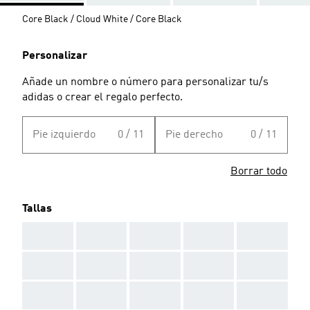
Core Black / Cloud White / Core Black
Personalizar
Añade un nombre o número para personalizar tu/s
adidas o crear el regalo perfecto.
Pie izquierdo
0 / 11
Pie derecho
0 / 11
Borrar todo
Tallas
AAA
AAA
AAA
AAA
AAA
AAA
AAA
AAA
AAA
AAA
AAA
AAA
AAA
AAA
AAA