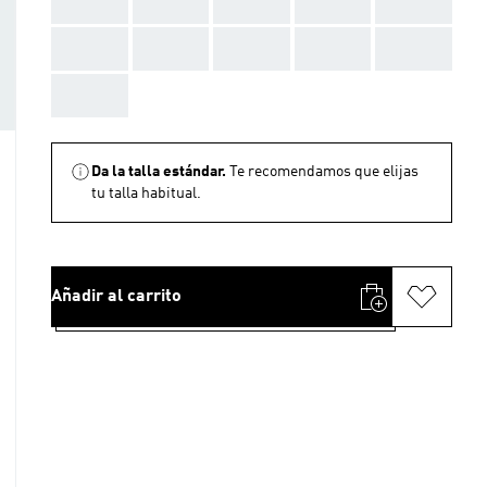
AAA
AAA
AAA
AAA
AAA
AAA
AAA
AAA
AAA
AAA
AAA
Da la talla estándar.
Te recomendamos que elijas
tu talla habitual.
Añadir al carrito