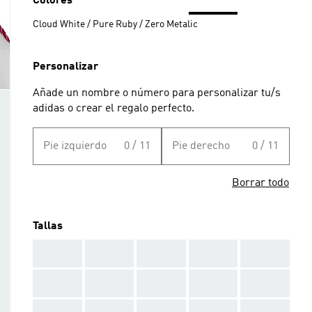
Colores
Cloud White / Pure Ruby / Zero Metalic
Personalizar
Añade un nombre o número para personalizar tu/s
adidas o crear el regalo perfecto.
Pie izquierdo
0 / 11
Pie derecho
0 / 11
Borrar todo
Tallas
AAA
AAA
AAA
AAA
AAA
AAA
AAA
AAA
AAA
AAA