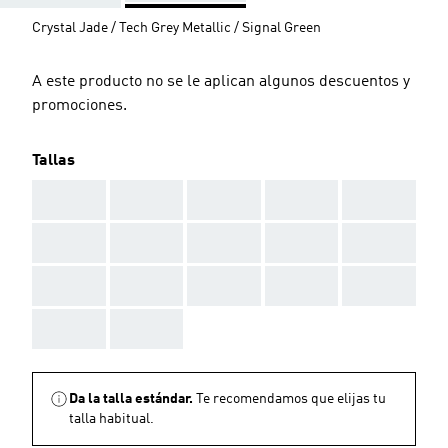
Crystal Jade / Tech Grey Metallic / Signal Green
A este producto no se le aplican algunos descuentos y
promociones.
Tallas
AAA
AAA
AAA
AAA
AAA
AAA
AAA
AAA
AAA
AAA
AAA
AAA
AAA
AAA
AAA
AAA
AAA
Da la talla estándar.
Te recomendamos que elijas tu
talla habitual.