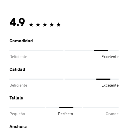
4.9
Comodidad
Deficiente
Excelente
Calidad
Deficiente
Excelente
Tallaje
Pequeño
Perfecto
Grande
Anchura