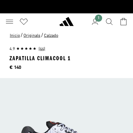
1
/
/
Inicio
Originals
Calzado
4.9
(44)
ZAPATILLA CLIMACOOL 1
Precio
€ 140