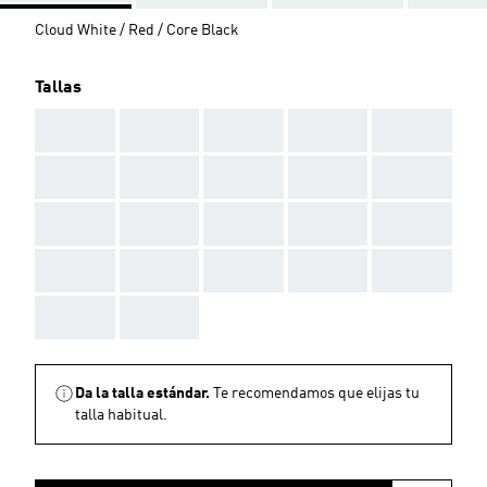
Cloud White / Red / Core Black
Tallas
AAA
AAA
AAA
AAA
AAA
AAA
AAA
AAA
AAA
AAA
AAA
AAA
AAA
AAA
AAA
AAA
AAA
AAA
AAA
AAA
AAA
AAA
Da la talla estándar.
Te recomendamos que elijas tu
talla habitual.