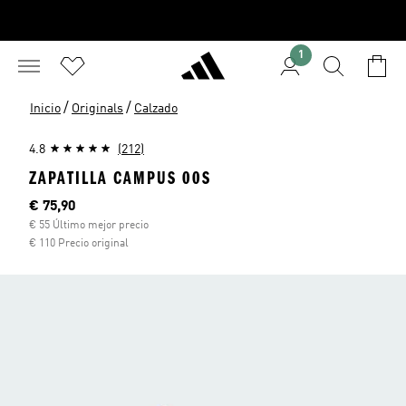
1
/
/
Inicio
Originals
Calzado
4.8
(212)
ZAPATILLA CAMPUS 00S
Precio actual
€ 75,90
€ 55 Último mejor precio
€ 110 Precio original