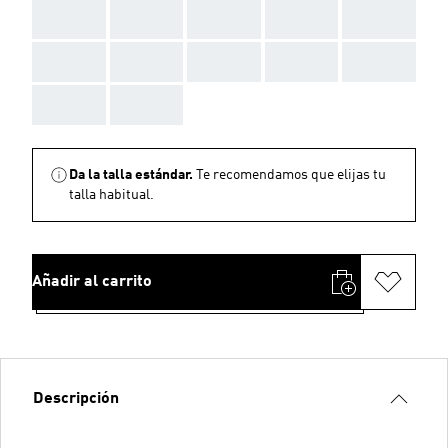
AAA
AAA
AAA
AAA
AAA
AAA
AAA
AAA
AAA
AAA
AAA
AAA
Da la talla estándar.
Te recomendamos que elijas tu
talla habitual.
Añadir al carrito
Descripción