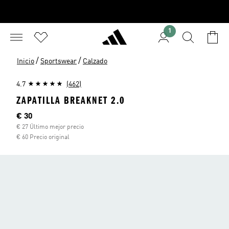
1
/
/
Inicio
Sportswear
Calzado
4.7
(462)
ZAPATILLA BREAKNET 2.0
Precio actual
€ 30
€ 27 Último mejor precio
€ 60 Precio original