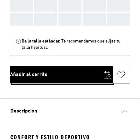
AAA
AAA
AAA
AAA
AAA
AAA
AAA
AAA
AAA
AAA
Da la talla estándar.
Te recomendamos que elijas tu
talla habitual.
Añadir al carrito
Descripción
CONFORT Y ESTILO DEPORTIVO