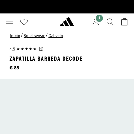
1
/
/
Inicio
Sportswear
Calzado
4.5
(2)
ZAPATILLA BARREDA DECODE
Precio
€ 85