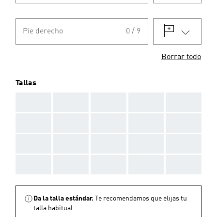
Pie derecho
0 / 9
Borrar todo
Tallas
AAA
AAA
AAA
AAA
AAA
AAA
AAA
AAA
AAA
AAA
AAA
AAA
AAA
AAA
AAA
AAA
AAA
AAA
AAA
AAA
Da la talla estándar.
Te recomendamos que elijas tu
talla habitual.