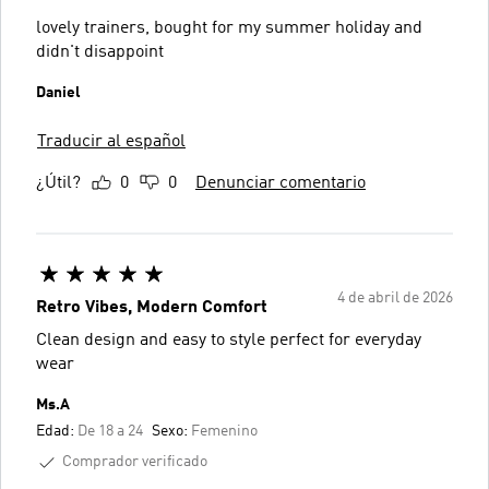
lovely trainers, bought for my summer holiday and
didn't disappoint
Daniel
Traducir al español
¿Útil?
0
0
Denunciar comentario
4 de abril de 2026
Retro Vibes, Modern Comfort
Clean design and easy to style perfect for everyday
wear
Ms.A
Edad:
De 18 a 24
Sexo:
Femenino
Comprador verificado