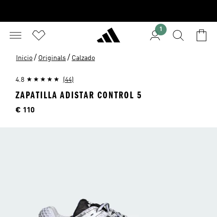
1
/
/
Inicio
Originals
Calzado
4.8
(44)
ZAPATILLA ADISTAR CONTROL 5
Precio
€ 110