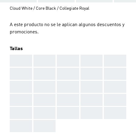
Cloud White / Core Black / Collegiate Royal
A este producto no se le aplican algunos descuentos y
promociones.
Tallas
AAA
AAA
AAA
AAA
AAA
AAA
AAA
AAA
AAA
AAA
AAA
AAA
AAA
AAA
AAA
AAA
AAA
AAA
AAA
AAA
AAA
AAA
AAA
AAA
AAA
AAA
AAA