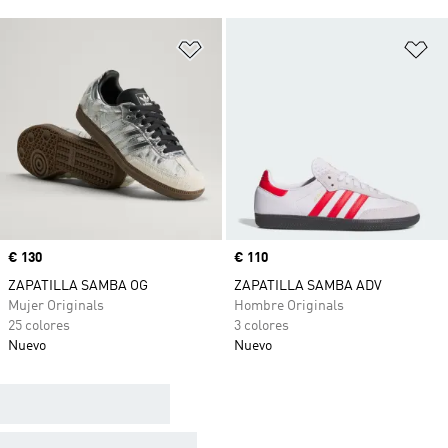
Añadir a la lista de deseos
Añ
Precio
€ 130
Precio
€ 110
ZAPATILLA SAMBA OG
ZAPATILLA SAMBA ADV
Mujer Originals
Hombre Originals
25 colores
3 colores
Nuevo
Nuevo