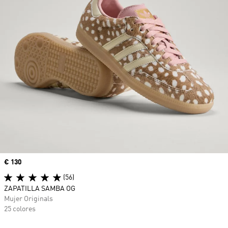
Precio
€ 130
(56)
ZAPATILLA SAMBA OG
Mujer Originals
25 colores