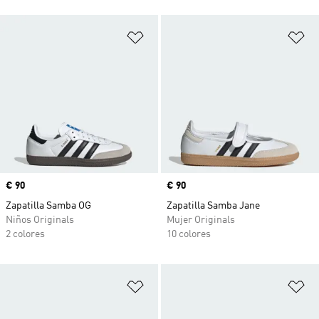
Añadir a la lista de deseos
Añ
Precio
€ 90
Precio
€ 90
Zapatilla Samba OG
Zapatilla Samba Jane
Niños Originals
Mujer Originals
2 colores
10 colores
Añadir a la lista de deseos
Añ