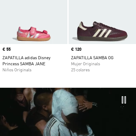
Precio
€ 55
Precio
€ 120
ZAPATILLA adidas Disney
ZAPATILLA SAMBA OG
Princess SAMBA JANE
Mujer Originals
Niños Originals
25 colores