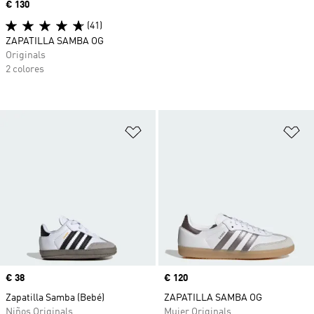
Precio
€ 130
(41)
ZAPATILLA SAMBA OG
Originals
2 colores
Añadir a la lista de deseos
Añ
Precio
€ 38
Precio
€ 120
Zapatilla Samba (Bebé)
ZAPATILLA SAMBA OG
Niños Originals
Mujer Originals