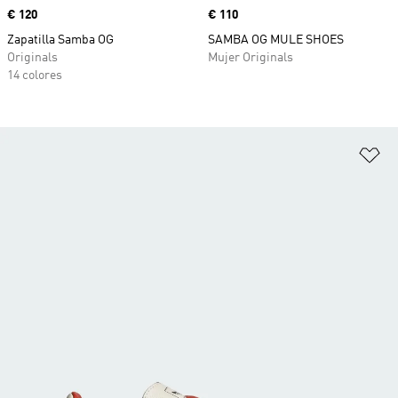
Precio
€ 120
Precio
€ 110
Zapatilla Samba OG
SAMBA OG MULE SHOES
Originals
Mujer Originals
14 colores
Añ