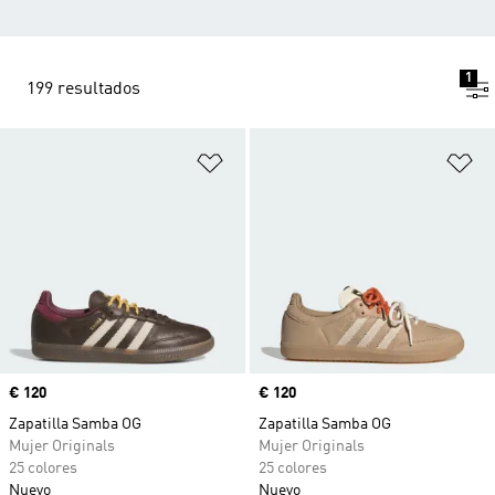
1
199 resultados
Añadir a la lista de deseos
Añ
Precio
€ 120
Precio
€ 120
Zapatilla Samba OG
Zapatilla Samba OG
Mujer Originals
Mujer Originals
25 colores
25 colores
Nuevo
Nuevo