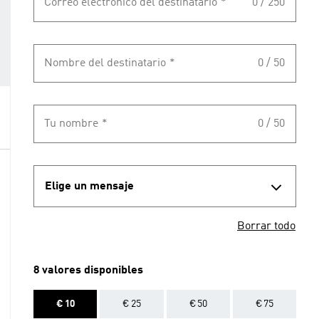
Correo electrónico del destinatario
*
0 / 250
Nombre del destinatario
*
0 / 50
Tu nombre
*
0 / 50
Elige un mensaje
Borrar todo
8 valores disponibles
€ 10
€ 25
€ 50
€ 75