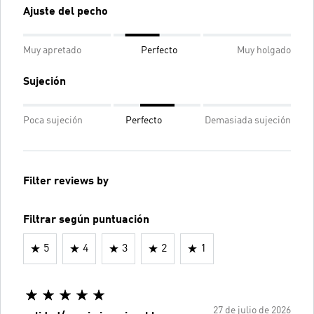
Ajuste del pecho
Muy apretado
Perfecto
Muy holgado
Sujeción
Poca sujeción
Perfecto
Demasiada sujeción
Filter reviews by
Filtrar según puntuación
5
4
3
2
1
27 de julio de 2026