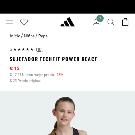
1
/
/
Inicio
Niños
Ropa
5
(10)
SUJETADOR TECHFIT POWER REACT
Precio rebajado
€ 15
€ 17,25 Último mejor precio
-13%
Descuento
€ 25 Precio original