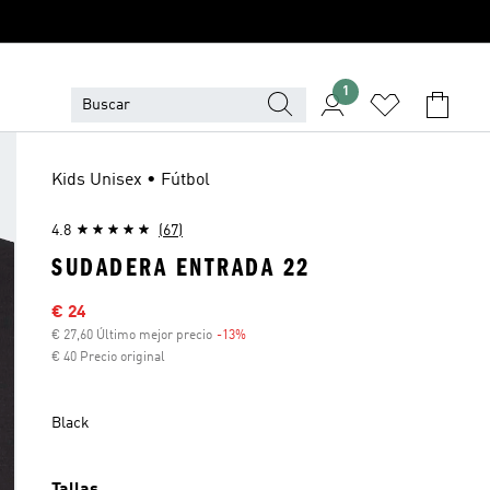
1
Kids Unisex • Fútbol
4.8
(67)
SUDADERA ENTRADA 22
Precio rebajado
€ 24
€ 27,60 Último mejor precio
-13%
Descuento
€ 40 Precio original
Black