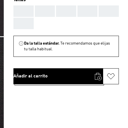
Tallas
AAA
AAA
AAA
AAA
AAA
AAA
Da la talla estándar.
Te recomendamos que elijas
tu talla habitual.
Añadir al carrito