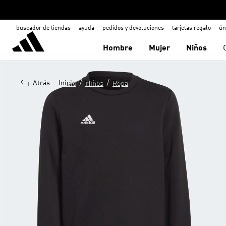
buscador de tiendas
ayuda
pedidos y devoluciones
tarjetas regalo
ún
Hombre
Mujer
Niños
/
/
Atrás
Inicio
Niños
Ropa