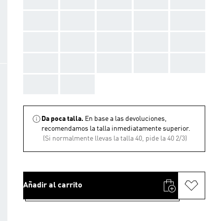
AAA
AAA
AAA
AAA
AAA
AAA
AAA
AAA
AAA
AAA
AAA
AAA
AAA
AAA
AAA
AAA
AAA
Da poca talla.
En base a las devoluciones,
recomendamos la talla inmediatamente superior.
(Si normalmente llevas la talla 40, pide la 40 2/3)
Añadir al carrito