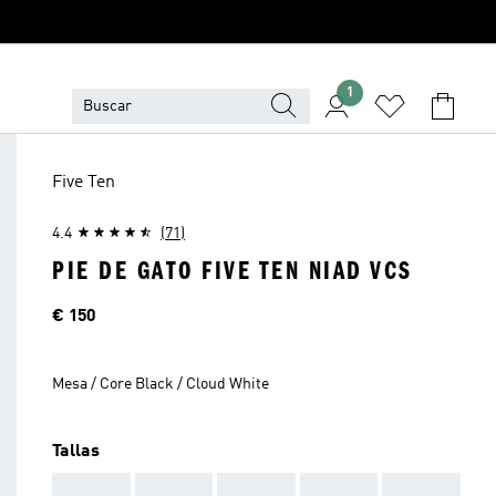
1
Five Ten
4.4
(71)
PIE DE GATO FIVE TEN NIAD VCS
Precio
€ 150
Mesa / Core Black / Cloud White
Tallas
AAA
AAA
AAA
AAA
AAA