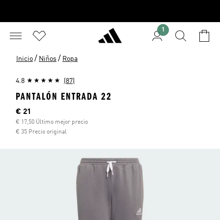
1
/
/
Inicio
Niños
Ropa
4.8
(87)
PANTALÓN ENTRADA 22
Precio actual
€ 21
€ 17,50 Último mejor precio
€ 35 Precio original