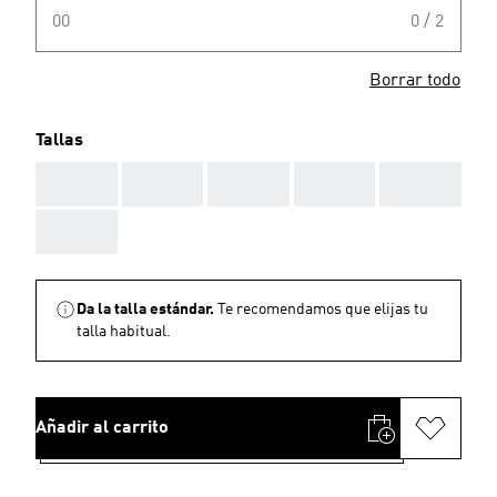
00
0 / 2
Borrar todo
Tallas
AAA
AAA
AAA
AAA
AAA
AAA
Da la talla estándar.
Te recomendamos que elijas tu
talla habitual.
Añadir al carrito