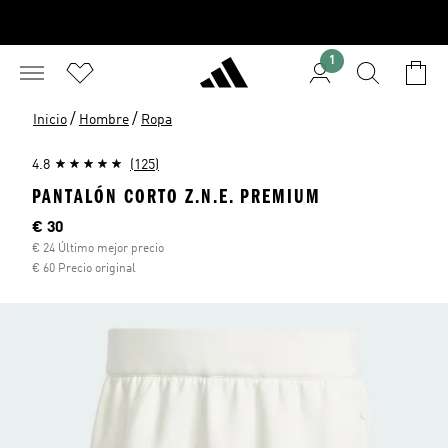
1
/
/
Inicio
Hombre
Ropa
4.8
(125)
PANTALÓN CORTO Z.N.E. PREMIUM
Precio actual
€ 30
€ 24 Último mejor precio
€ 60 Precio original