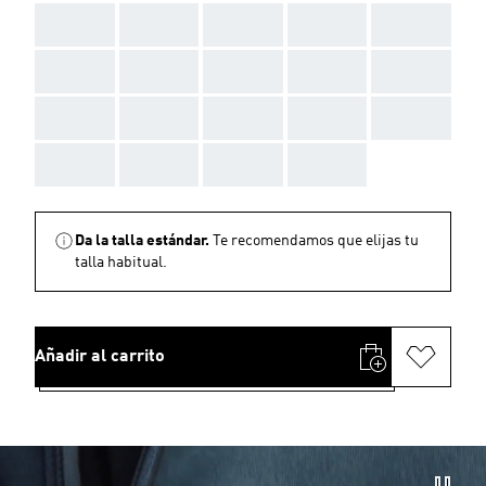
AAA
AAA
AAA
AAA
AAA
AAA
AAA
AAA
AAA
AAA
AAA
AAA
AAA
AAA
AAA
AAA
AAA
AAA
AAA
Da la talla estándar.
Te recomendamos que elijas tu
talla habitual.
Añadir al carrito