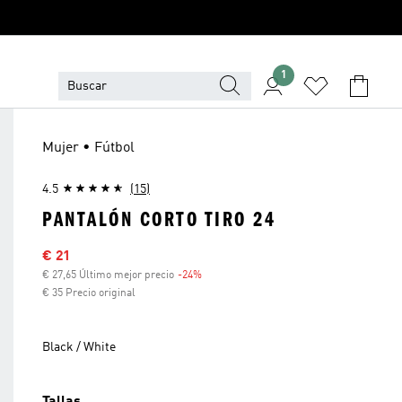
1
Mujer • Fútbol
4.5
(15)
PANTALÓN CORTO TIRO 24
Precio rebajado
€ 21
€ 27,65 Último mejor precio
-24%
Descuento
€ 35 Precio original
Black / White