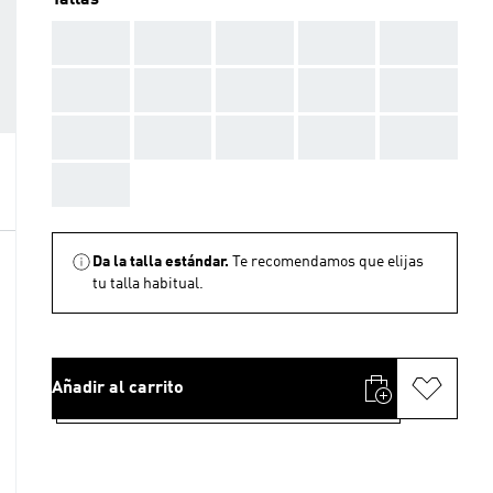
Tallas
AAA
AAA
AAA
AAA
AAA
AAA
AAA
AAA
AAA
AAA
AAA
AAA
AAA
AAA
AAA
AAA
Da la talla estándar.
Te recomendamos que elijas
tu talla habitual.
Añadir al carrito