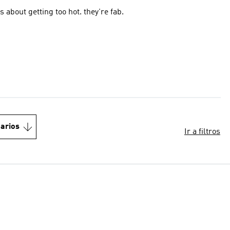
fleecy shorts like joggers. great for lounging with no worries about getting too hot. they're fab.
arios
Ir a filtros