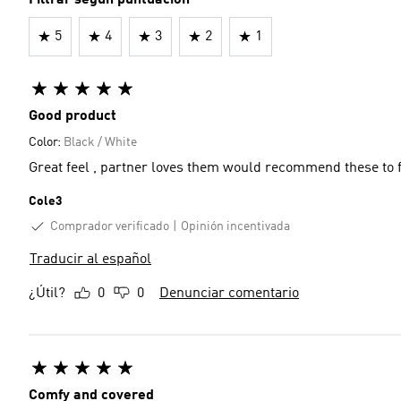
5
4
3
2
1
Good product
Color:
Black / White
Great feel , partner loves them would recommend these to 
Cole3
Comprador verificado
Opinión incentivada
Traducir al español
¿Útil?
0
0
Denunciar comentario
Comfy and covered