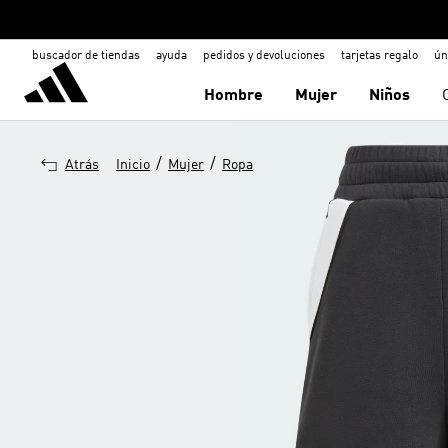
buscador de tiendas
ayuda
pedidos y devoluciones
tarjetas regalo
ún
Hombre
Mujer
Niños
/
/
Atrás
Inicio
Mujer
Ropa