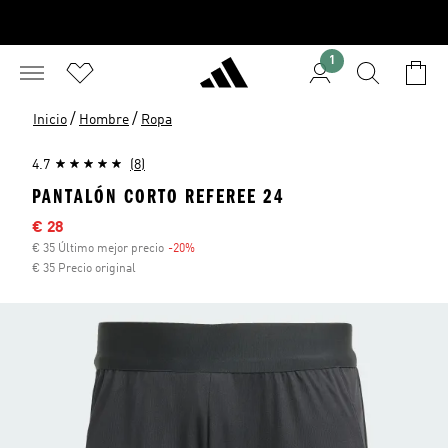
1
/
/
Inicio
Hombre
Ropa
4.7
(8)
PANTALÓN CORTO REFEREE 24
Precio rebajado
€ 28
€ 35 Último mejor precio
-20%
Descuento
€ 35 Precio original