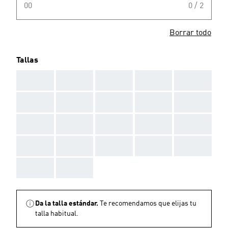
00
0 / 2
Borrar todo
Tallas
AAA
AAA
AAA
AAA
AAA
AAA
AAA
AAA
AAA
AAA
AAA
AAA
AAA
AAA
AAA
AAA
AAA
AAA
AAA
AAA
AAA
AAA
Da la talla estándar.
Te recomendamos que elijas tu
talla habitual.