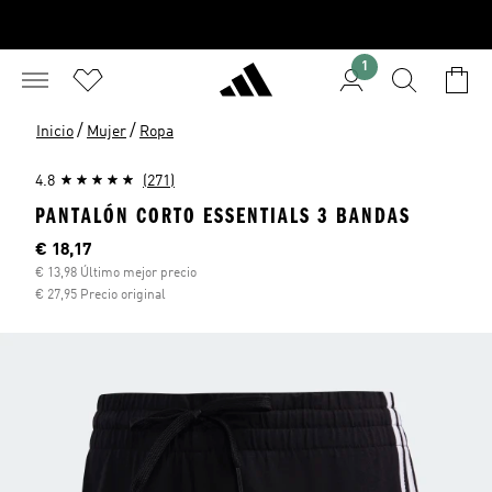
1
/
/
Inicio
Mujer
Ropa
4.8
(271)
PANTALÓN CORTO ESSENTIALS 3 BANDAS
Precio actual
€ 18,17
€ 13,98 Último mejor precio
€ 27,95 Precio original