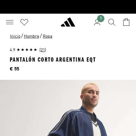
1
/
/
Inicio
Hombre
Ropa
4.9
(21)
PANTALÓN CORTO ARGENTINA EQT
Precio
€ 55