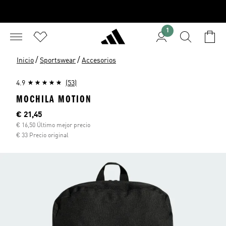
1
/
/
Inicio
Sportswear
Accesorios
4.9
(53)
MOCHILA MOTION
Precio actual
€ 21,45
€ 16,50 Último mejor precio
€ 33 Precio original