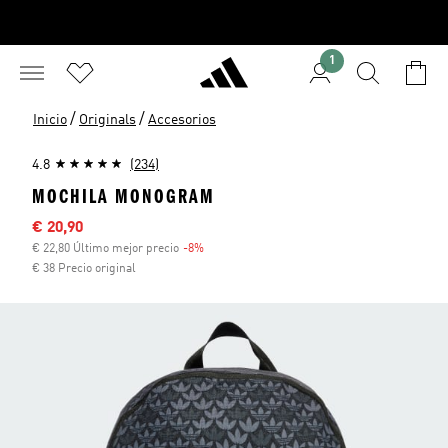
1
/
/
Inicio
Originals
Accesorios
4.8
(234)
MOCHILA MONOGRAM
Precio rebajado
€ 20,90
€ 22,80 Último mejor precio
-8%
Descuento
€ 38 Precio original