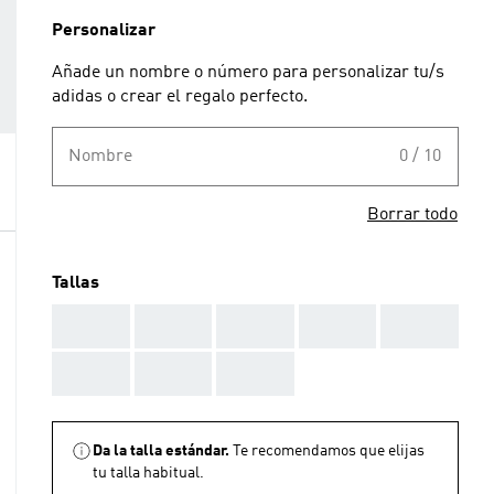
Personalizar
Añade un nombre o número para personalizar tu/s
adidas o crear el regalo perfecto.
Nombre
0 / 10
Borrar todo
Tallas
AAA
AAA
AAA
AAA
AAA
AAA
AAA
AAA
Da la talla estándar.
Te recomendamos que elijas
tu talla habitual.