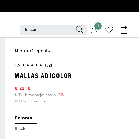
1
Niña • Originals
4.9
(32)
MALLAS ADICOLOR
Precio rebajado
€ 23,10
€ 33 Último mejor precio
-30%
Descuento
€ 33 Precio original
Colores
Black