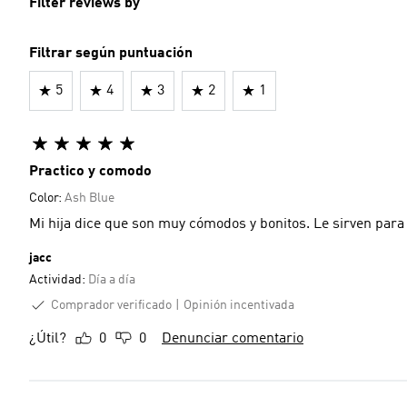
Filter reviews by
Filtrar según puntuación
5
4
3
2
1
Practico y comodo
Color:
Ash Blue
Mi hija dice que son muy cómodos y bonitos. Le sirven para 
jacc
Actividad:
Día a día
Comprador verificado
Opinión incentivada
¿Útil?
0
0
Denunciar comentario