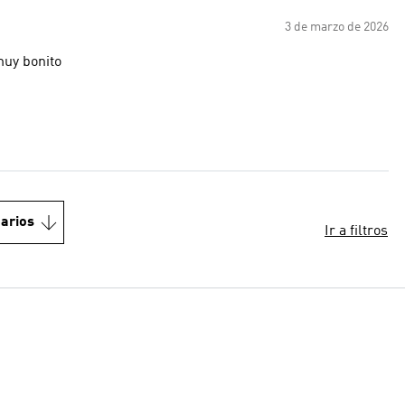
3 de marzo de 2026
muy bonito
arios
Ir a filtros