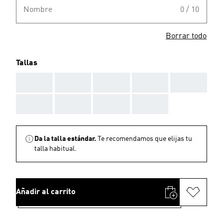
Nombre
0 / 10
Borrar todo
Tallas
AAA
AAA
AAA
AAA
AAA
AAA
AAA
AAA
AAA
Da la talla estándar.
Te recomendamos que elijas tu
talla habitual.
Añadir al carrito