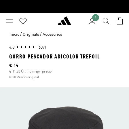
1
/
/
Inicio
Originals
Accesorios
4.8
(607)
GORRO PESCADOR ADICOLOR TREFOIL
Precio actual
€ 14
€ 11,20 Último mejor precio
€ 28 Precio original