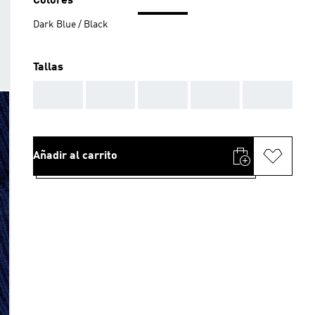
Colores
Dark Blue / Black
Tallas
AAA
AAA
AAA
AAA
AAA
Añadir al carrito