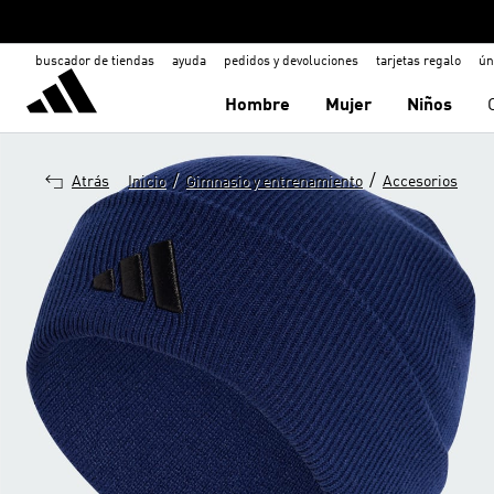
buscador de tiendas
ayuda
pedidos y devoluciones
tarjetas regalo
ún
Hombre
Mujer
Niños
/
/
Atrás
Inicio
Gimnasio y entrenamiento
Accesorios