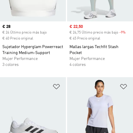
Precio actual
€ 28
Precio de venta
€ 22,50
€ 24 Último precio más bajo
€ 24,75 Último precio más bajo
-9%
Desc
€ 40 Precio original
€ 45 Precio original
Sujetador Hyperglam Powerreact
Mallas largas Techfit Stash
Training Medium-Support
Pocket
Mujer Performance
Mujer Performance
3 colores
4 colores
Añadir a la lista de deseos
Añ