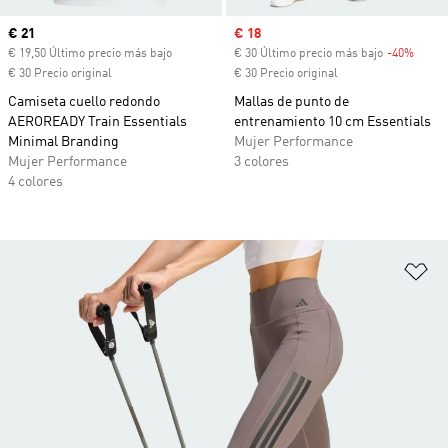
Precio actual
€ 21
Precio de venta
€ 18
€ 19,50 Último precio más bajo
€ 30 Último precio más bajo
-40%
Descu
€ 30 Precio original
€ 30 Precio original
Camiseta cuello redondo
Mallas de punto de
AEROREADY Train Essentials
entrenamiento 10 cm Essentials
Minimal Branding
Mujer Performance
Mujer Performance
3 colores
4 colores
Añ