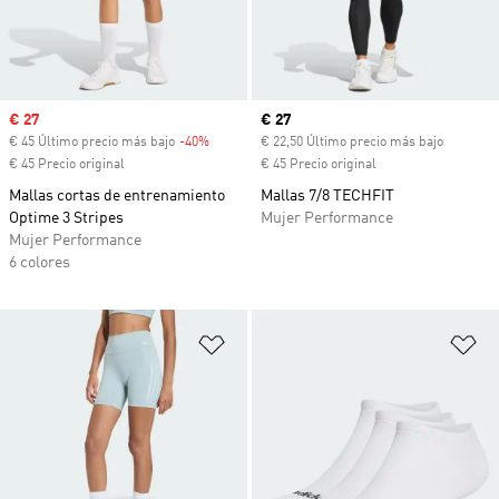
Precio de venta
€ 27
Precio actual
€ 27
€ 45 Último precio más bajo
-40%
Descuento
€ 22,50 Último precio más bajo
€ 45 Precio original
€ 45 Precio original
Mallas cortas de entrenamiento
Mallas 7/8 TECHFIT
Optime 3 Stripes
Mujer Performance
Mujer Performance
6 colores
Añadir a la lista de deseos
Añ