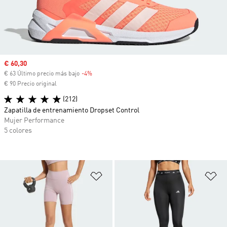
Precio de venta
€ 60,30
€ 63 Último precio más bajo
-4%
Descuento
€ 90 Precio original
(212)
Zapatilla de entrenamiento Dropset Control
Mujer Performance
5 colores
Añadir a la lista de deseos
Añ