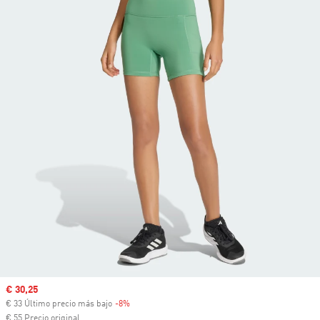
Precio de venta
€ 30,25
€ 33 Último precio más bajo
-8%
Descuento
€ 55 Precio original