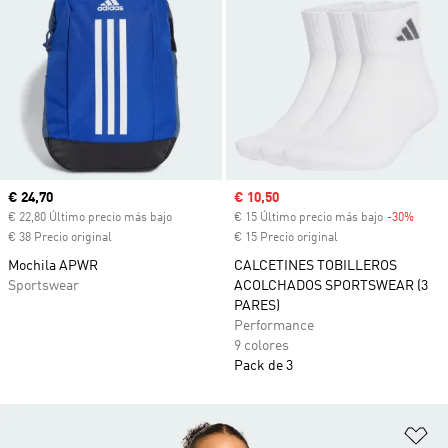
Precio actual
€ 24,70
Precio de venta
€ 10,50
€ 22,80 Último precio más bajo
€ 15 Último precio más bajo
-30%
Descu
€ 38 Precio original
€ 15 Precio original
Mochila APWR
CALCETINES TOBILLEROS
Sportswear
ACOLCHADOS SPORTSWEAR (3
PARES)
Performance
9 colores
Pack de 3
Añ