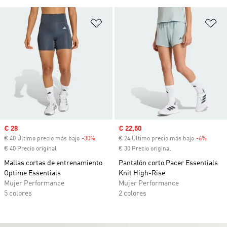
Añadir a la lista de deseos
Añ
Precio de venta
€ 28
Precio de venta
€ 22,50
€ 40 Último precio más bajo
-30%
Descuento
€ 24 Último precio más bajo
-6%
Descue
€ 40 Precio original
€ 30 Precio original
Mallas cortas de entrenamiento
Pantalón corto Pacer Essentials
Optime Essentials
Knit High-Rise
Mujer Performance
Mujer Performance
5 colores
2 colores