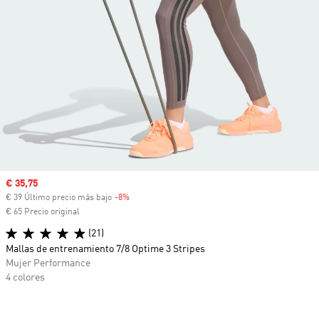
Precio de venta
€ 35,75
€ 39 Último precio más bajo
-8%
Descuento
€ 65 Precio original
(21)
Mallas de entrenamiento 7/8 Optime 3 Stripes
Mujer Performance
4 colores