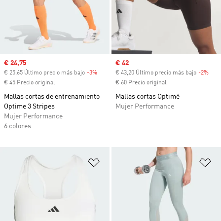
Precio de venta
€ 24,75
Precio de venta
€ 42
€ 25,65 Último precio más bajo
-3%
Descuento
€ 43,20 Último precio más bajo
-2%
Desc
€ 45 Precio original
€ 60 Precio original
Mallas cortas de entrenamiento
Mallas cortas Optimé
Optime 3 Stripes
Mujer Performance
Mujer Performance
6 colores
Añadir a la lista de deseos
Añ