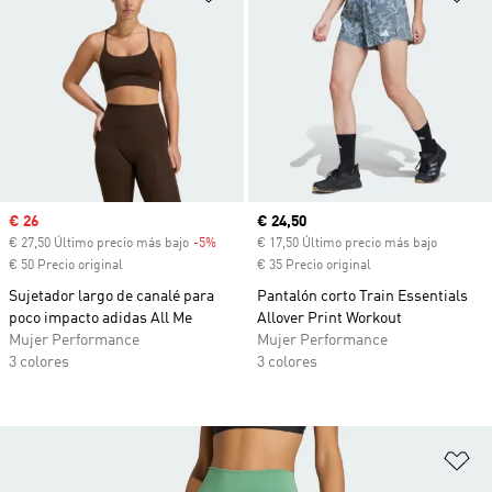
Precio de venta
€ 26
Precio actual
€ 24,50
€ 27,50 Último precio más bajo
-5%
Descuento
€ 17,50 Último precio más bajo
€ 50 Precio original
€ 35 Precio original
Sujetador largo de canalé para
Pantalón corto Train Essentials
poco impacto adidas All Me
Allover Print Workout
Mujer Performance
Mujer Performance
3 colores
3 colores
Añ