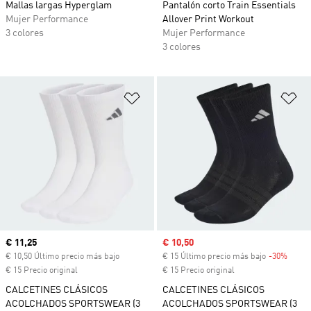
Mallas largas Hyperglam
Pantalón corto Train Essentials
Mujer Performance
Allover Print Workout
3 colores
Mujer Performance
3 colores
Añadir a la lista de deseos
Añ
Precio actual
€ 11,25
Precio de venta
€ 10,50
€ 10,50 Último precio más bajo
€ 15 Último precio más bajo
-30%
Descu
€ 15 Precio original
€ 15 Precio original
CALCETINES CLÁSICOS
CALCETINES CLÁSICOS
ACOLCHADOS SPORTSWEAR (3
ACOLCHADOS SPORTSWEAR (3