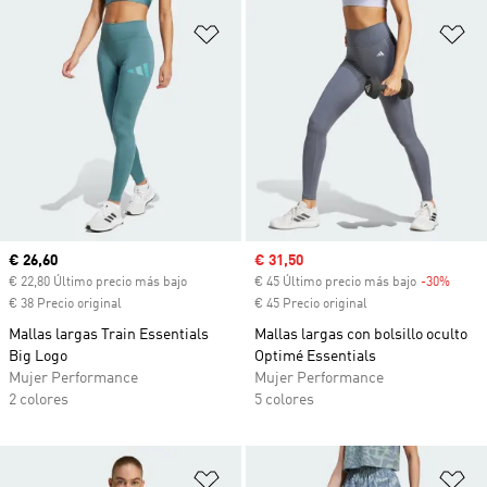
Añadir a la lista de deseos
Añ
Precio actual
€ 26,60
Precio de venta
€ 31,50
€ 22,80 Último precio más bajo
€ 45 Último precio más bajo
-30%
Descu
€ 38 Precio original
€ 45 Precio original
Mallas largas Train Essentials
Mallas largas con bolsillo oculto
Big Logo
Optimé Essentials
Mujer Performance
Mujer Performance
2 colores
5 colores
Añadir a la lista de deseos
Añ