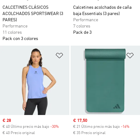
CALCETINES CLÁSICOS
Calcetines acolchados de caña
ACOLCHADOS SPORTSWEAR (3
baja Essentials (3 pares)
PARES)
Performance
Performance
7 colores
11 colores
Pack de 3
Pack con 3 colores
Añadir a la lista de deseos
Añ
Precio de venta
€ 28
Precio de venta
€ 17,50
€ 40 Último precio más bajo
-30%
Descuento
€ 21 Último precio más bajo
-16%
Descu
€ 40 Precio original
€ 35 Precio original