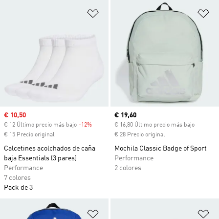
Añadir a la lista de deseos
Añ
Precio de venta
€ 10,50
Precio actual
€ 19,60
€ 12 Último precio más bajo
-12%
Descuento
€ 16,80 Último precio más bajo
€ 15 Precio original
€ 28 Precio original
Calcetines acolchados de caña
Mochila Classic Badge of Sport
baja Essentials (3 pares)
Performance
Performance
2 colores
7 colores
Pack de 3
Añadir a la lista de deseos
Añ