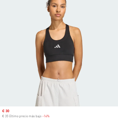
Precio de venta
€ 30
€ 35 Último precio más bajo
-14%
Descuento