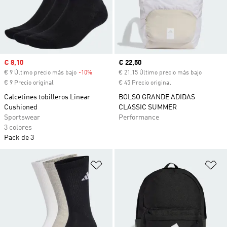
Precio de venta
€ 8,10
Precio actual
€ 22,50
€ 9 Último precio más bajo
-10%
Descuento
€ 21,15 Último precio más bajo
€ 9 Precio original
€ 45 Precio original
Calcetines tobilleros Linear
BOLSO GRANDE ADIDAS
Cushioned
CLASSIC SUMMER
Sportswear
Performance
3 colores
Pack de 3
Añadir a la lista de deseos
Añ