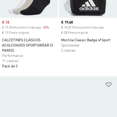
Precio de venta
€ 12
Precio actual
€ 19,60
€ 15 Último precio más bajo
-20%
Descuento
€ 18,20 Último precio más bajo
€ 15 Precio original
€ 28 Precio original
CALCETINES CLÁSICOS
Mochila Classic Badge of Sport
ACOLCHADOS SPORTSWEAR (3
Sportswear
PARES)
2 colores
Performance
11 colores
Pack de 3
Añ