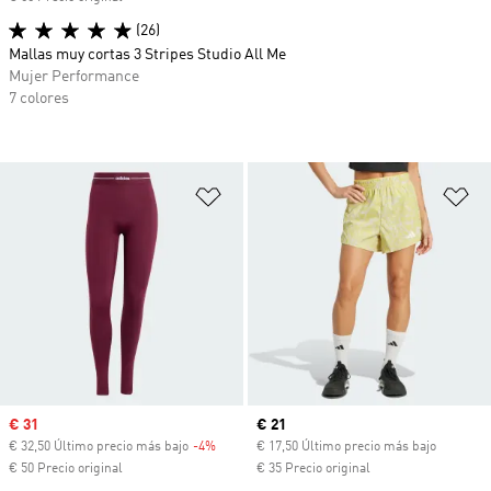
(26)
Mallas muy cortas 3 Stripes Studio All Me
Mujer Performance
7 colores
Añadir a la lista de deseos
Añ
Precio de venta
€ 31
Precio actual
€ 21
€ 32,50 Último precio más bajo
-4%
Descuento
€ 17,50 Último precio más bajo
€ 50 Precio original
€ 35 Precio original