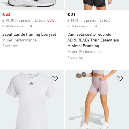
Precio de venta
€ 63
Precio actual
€ 21
€ 90 Último precio más bajo
-30%
Descuento
€ 18 Último precio más bajo
€ 90 Precio original
€ 30 Precio original
Zapatillas de training Everyset
Camiseta cuello redondo
Mujer Performance
AEROREADY Train Essentials
2 colores
Minimal Branding
Mujer Performance
4 colores
Añadir a la lista de deseos
Añ