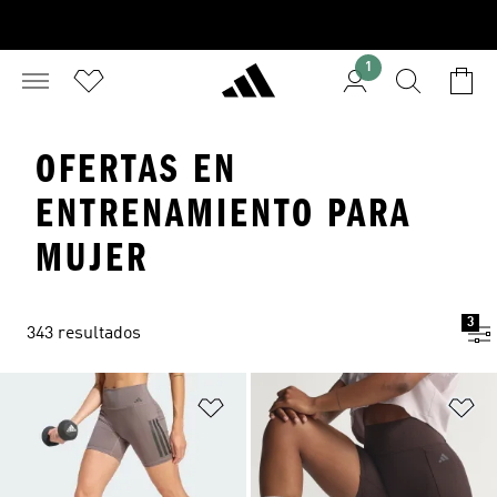
1
OFERTAS EN
ENTRENAMIENTO PARA
MUJER
3
343 resultados
Añadir a la lista de deseos
Añ