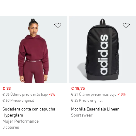
Añadir a la lista de deseos
Añ
Precio de venta
€ 33
Precio de venta
€ 18,75
€ 36 Último precio más bajo
-8%
Descuento
€ 21 Último precio más bajo
-10%
Descu
€ 60 Precio original
€ 25 Precio original
Sudadera corta con capucha
Mochila Essentials Linear
Hyperglam
Sportswear
Mujer Performance
3 colores