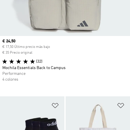
Precio actual
€ 24,50
€ 17,50 Último precio más bajo
€ 35 Precio original
(32)
Mochila Essentials Back to Campus
Performance
4 colores
Añadir a la lista de deseos
Añ