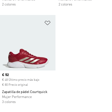
2 colores
2 colores
Añadir a la lista de deseos
Precio actual
€ 52
€ 48 Último precio más bajo
€ 80 Precio original
Zapatilla de pádel Courtquick
Mujer Performance
3 colores