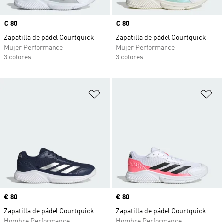
Precio
€ 80
Precio
€ 80
Zapatilla de pádel Courtquick
Zapatilla de pádel Courtquick
Mujer Performance
Mujer Performance
3 colores
3 colores
Añadir a la lista de deseos
Añ
Precio
€ 80
Precio
€ 80
Zapatilla de pádel Courtquick
Zapatilla de pádel Courtquick
Hombre Performance
Hombre Performance