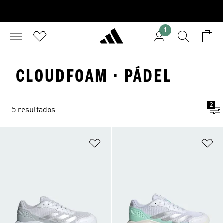
1
CLOUDFOAM · PÁDEL
2
5 resultados
Añadir a la lista de deseos
Añ