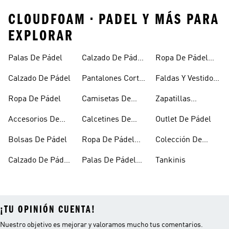
CLOUDFOAM • PADEL Y MÁS PARA
EXPLORAR
Palas De Pádel
Calzado De Pádel
Ropa De Pádel
Para Mujer
Para Mujer
Calzado De Pádel
Pantalones Cortos
Faldas Y Vestidos
De Pádel
De Pádel
Ropa De Pádel
Camisetas De
Zapatillas
Pádel
Crazyquick De
Accesorios De
Calcetines De
Outlet De Pádel
Pádel
Pádel
Pádel
Bolsas De Pádel
Ropa De Pádel
Colección De
Para Hombre
Pádel Para Mujer
Calzado De Pádel
Palas De Pádel
Tankinis
Para Hombre
Para Mujer
¡TU OPINIÓN CUENTA!
Nuestro objetivo es mejorar y valoramos mucho tus comentarios.