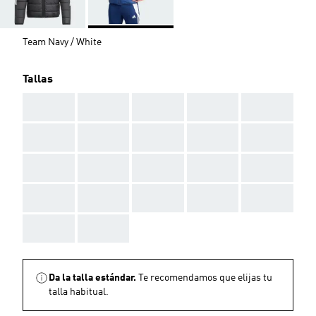
Team Navy / White
Tallas
AAA
AAA
AAA
AAA
AAA
AAA
AAA
AAA
AAA
AAA
AAA
AAA
AAA
AAA
AAA
AAA
AAA
AAA
AAA
AAA
AAA
AAA
Da la talla estándar.
Te recomendamos que elijas tu
talla habitual.