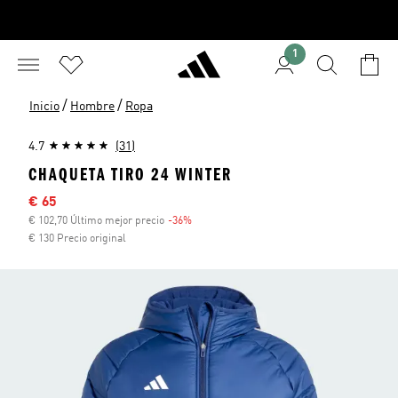
1
/
/
Inicio
Hombre
Ropa
4.7
(31)
CHAQUETA TIRO 24 WINTER
Precio rebajado
€ 65
€ 102,70 Último mejor precio
-36%
Descuento
€ 130 Precio original