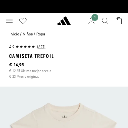
1
/
/
Inicio
Niños
Ropa
4.9
(627)
CAMISETA TREFOIL
Precio actual
€ 14,95
€ 12,65 Último mejor precio
€ 23 Precio original