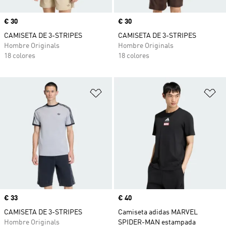
Precio
€ 30
Precio
€ 30
CAMISETA DE 3-STRIPES
CAMISETA DE 3-STRIPES
Hombre Originals
Hombre Originals
18 colores
18 colores
Añadir a la lista de deseos
Añ
Precio
€ 33
Precio
€ 40
CAMISETA DE 3-STRIPES
Camiseta adidas MARVEL
Hombre Originals
SPIDER-MAN estampada