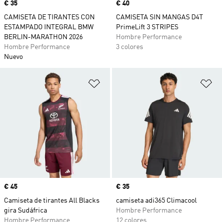
Precio
€ 35
Precio
€ 40
CAMISETA DE TIRANTES CON
CAMISETA SIN MANGAS D4T
ESTAMPADO INTEGRAL BMW
PrimeLift 3 STRIPES
BERLIN-MARATHON 2026
Hombre Performance
Hombre Performance
3 colores
Nuevo
Añadir a la lista de deseos
Añ
Precio
€ 45
Precio
€ 35
Camiseta de tirantes All Blacks
camiseta adi365 Climacool
gira Sudáfrica
Hombre Performance
Hombre Performance
12 colores