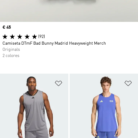
Precio
€ 45
(92)
Camiseta DTmF Bad Bunny Madrid Heavyweight Merch
Originals
2 colores
Añadir a la lista de deseos
Añ