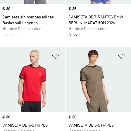
Precio
€ 30
Precio
€ 35
Camiseta sin mangas adidas
CAMISETA DE TIRANTES BMW
Basketball Legends
BERLIN-MARATHON 2026
Hombre Performance
Hombre Performance
5 colores
Nuevo
Añadir a la lista de deseos
Añ
Precio
€ 30
Precio
€ 30
CAMISETA DE 3-STRIPES
CAMISETA DE 3-STRIPES