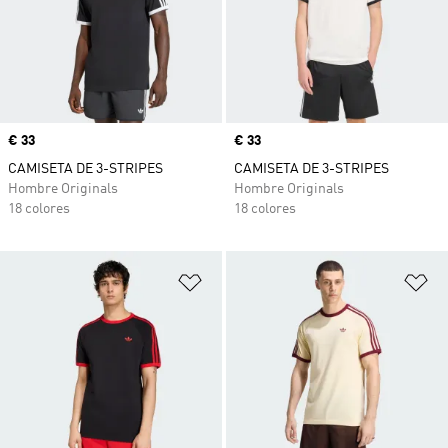
Precio
€ 33
Precio
€ 33
CAMISETA DE 3-STRIPES
CAMISETA DE 3-STRIPES
Hombre Originals
Hombre Originals
18 colores
18 colores
Añadir a la lista de deseos
Añ