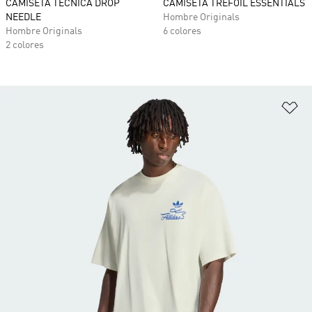
CAMISETA TÉCNICA DROP
CAMISETA TREFOIL ESSENTIALS
NEEDLE
Hombre Originals
Hombre Originals
6 colores
2 colores
Añ