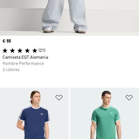
Precio
€ 55
(21)
Camiseta EQT Alemania
Hombre Performance
2 colores
Añadir a la lista de deseos
Añ