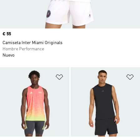
Precio
€ 55
Camiseta Inter Miami Originals
Hombre Performance
Nuevo
Añadir a la lista de deseos
Añ