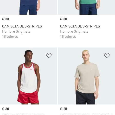
Precio
€ 33
Precio
€ 30
CAMISETA DE 3-STRIPES
CAMISETA DE 3-STRIPES
Hombre Originals
Hombre Originals
18 colores
18 colores
Añadir a la lista de deseos
Añ
Precio
€ 30
Precio
€ 25