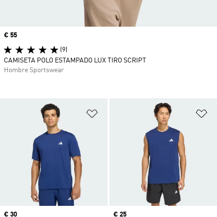
Precio
€ 55
(9)
CAMISETA POLO ESTAMPADO LUX TIRO SCRIPT
Hombre Sportswear
Añadir a la lista de deseos
Añ
Precio
€ 30
Precio
€ 25