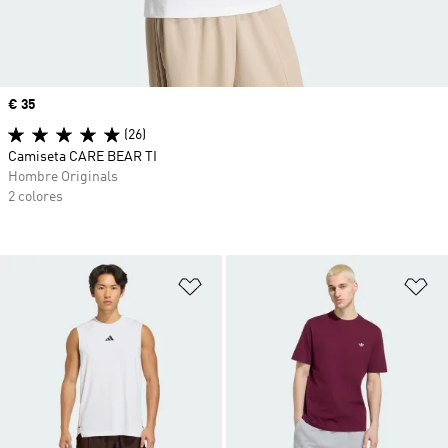
Precio
€ 35
(26)
Camiseta CARE BEAR TI
Hombre Originals
2 colores
Añadir a la lista de deseos
Añ