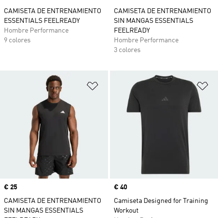
CAMISETA DE ENTRENAMIENTO
CAMISETA DE ENTRENAMIENTO
ESSENTIALS FEELREADY
SIN MANGAS ESSENTIALS
Hombre Performance
FEELREADY
9 colores
Hombre Performance
3 colores
Añadir a la lista de deseos
Añ
Precio
€ 25
Precio
€ 40
CAMISETA DE ENTRENAMIENTO
Camiseta Designed for Training
SIN MANGAS ESSENTIALS
Workout