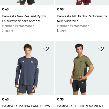
Precio
€ 45
Precio
€ 50
Camiseta New Zealand Rygby
Camiseta All Blacks Performance
Leisurewear para hombre
tour Sudáfrica
Hombre Performance
Hombre Performance
2 colores
Nuevo
Añadir a la lista de deseos
Añ
Precio
€ 45
Precio
€ 30
CAMISETA MANGA LARGA BMW
CAMISETA DE ENTRENAMIENTO