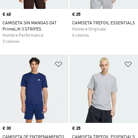
Precio
€ 40
Precio
€ 25
CAMISETA SIN MANGAS D4T
CAMISETA TREFOIL ESSENTIALS
PrimeLift 3 STRIPES
Hombre Originals
Hombre Performance
6 colores
3 colores
Añadir a la lista de deseos
Añ
Precio
€ 30
Precio
€ 25
CAMISETA DE ENTRENAMIENTO
CAMISETA TREFOIL ESSENTIALS