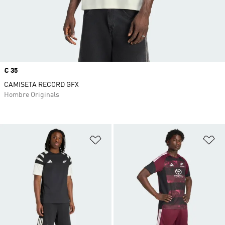
Precio
€ 35
CAMISETA RECORD GFX
Hombre Originals
Añadir a la lista de deseos
Añ