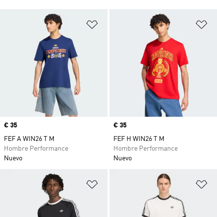
Añadir a la lista de deseos
Añ
Precio
€ 35
Precio
€ 35
FEF A WIN26 T M
FEF H WIN26 T M
Hombre Performance
Hombre Performance
Nuevo
Nuevo
Añadir a la lista de deseos
Añ