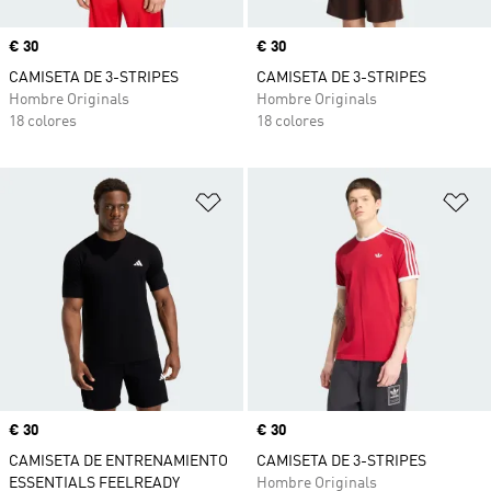
Precio
€ 30
Precio
€ 30
CAMISETA DE 3-STRIPES
CAMISETA DE 3-STRIPES
Hombre Originals
Hombre Originals
18 colores
18 colores
Añadir a la lista de deseos
Añ
Precio
€ 30
Precio
€ 30
CAMISETA DE ENTRENAMIENTO
CAMISETA DE 3-STRIPES
ESSENTIALS FEELREADY
Hombre Originals