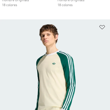
Hombre Originals
Hombre Originals
18 colores
18 colores
Añ