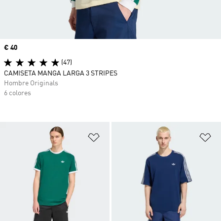
Precio
€ 40
(47)
CAMISETA MANGA LARGA 3 STRIPES
Hombre Originals
6 colores
Añadir a la lista de deseos
Añ