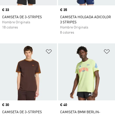
Precio
€ 33
Precio
€ 35
CAMISETA DE 3-STRIPES
CAMISETA HOLGADA ADICOLOR
Hombre Originals
3 STRIPES
18 colores
Hombre Originals
8 colores
Añadir a la lista de deseos
Añ
Precio
€ 30
Precio
€ 40
CAMISETA DE 3-STRIPES
CAMISETA BMW BERLIN-