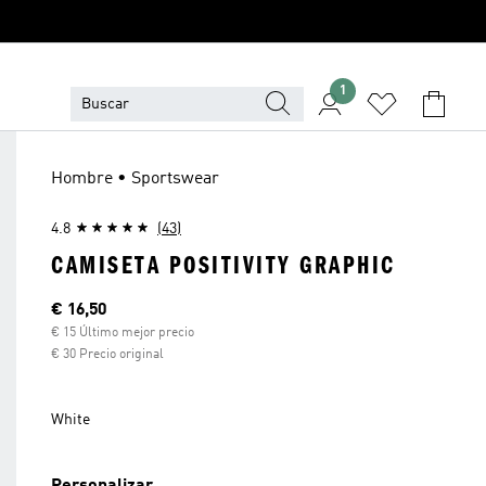
1
Hombre • Sportswear
4.8
(43)
CAMISETA POSITIVITY GRAPHIC
Precio actual
€ 16,50
€ 15 Último mejor precio
€ 30 Precio original
White