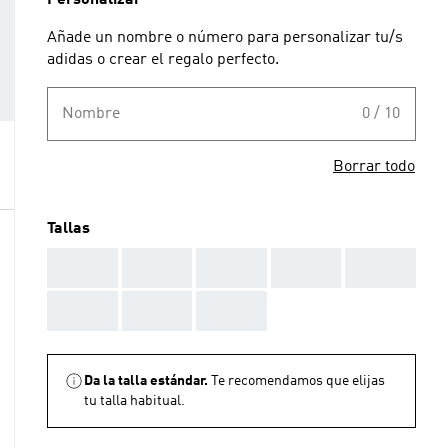
Personalizar
Añade un nombre o número para personalizar tu/s
adidas o crear el regalo perfecto.
Nombre
0 / 10
Borrar todo
Tallas
AAA
AAA
AAA
AAA
AAA
AAA
AAA
AAA
Da la talla estándar.
Te recomendamos que elijas
tu talla habitual.