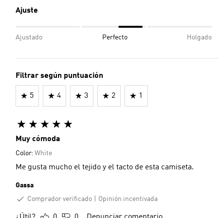
Ajuste
Ajustado
Perfecto
Holgado
Filtrar según puntuación
5
4
3
2
1
Muy cómoda
Color:
White
Me gusta mucho el tejido y el tacto de esta camiseta.
Gassa
Comprador verificado
Opinión incentivada
¿Útil?
0
0
Denunciar comentario