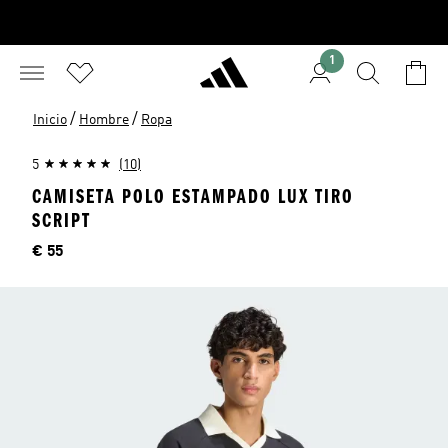
1
/
/
Inicio
Hombre
Ropa
5
(10)
CAMISETA POLO ESTAMPADO LUX TIRO
SCRIPT
Precio
€ 55