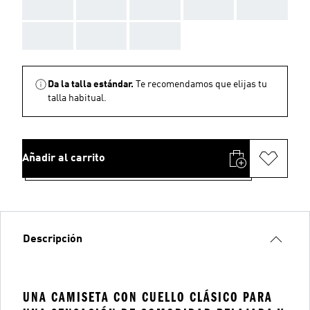
AAA
AAA
AAA
AAA
AAA
AAA
AAA
AAA
Da la talla estándar.
Te recomendamos que elijas tu
talla habitual.
Añadir al carrito
Descripción
UNA CAMISETA CON CUELLO CLÁSICO PARA