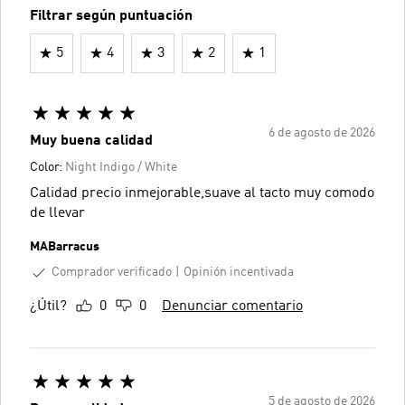
Filtrar según puntuación
5
4
3
2
1
6 de agosto de 2026
Muy buena calidad
Color:
Night Indigo / White
Calidad precio inmejorable,suave al tacto muy comodo
de llevar
MABarracus
Comprador verificado
Opinión incentivada
¿Útil?
0
0
Denunciar comentario
5 de agosto de 2026