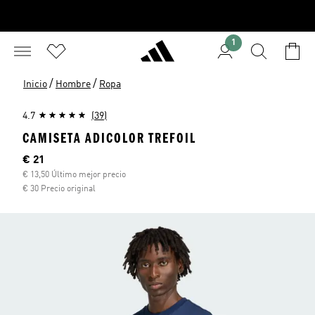
1
/
/
Inicio
Hombre
Ropa
4.7
(39)
CAMISETA ADICOLOR TREFOIL
Precio actual
€ 21
€ 13,50 Último mejor precio
€ 30 Precio original