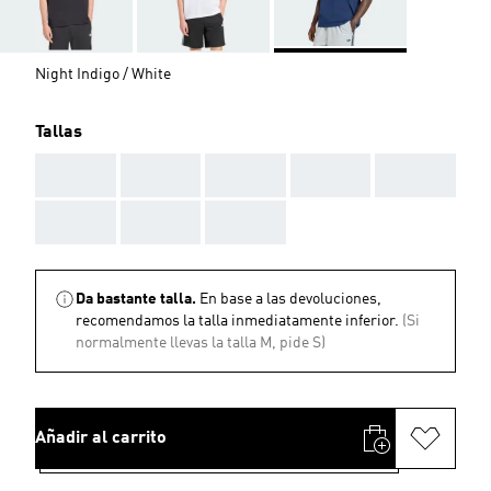
Night Indigo / White
Tallas
AAA
AAA
AAA
AAA
AAA
AAA
AAA
AAA
Da bastante talla.
En base a las devoluciones,
recomendamos la talla inmediatamente inferior.
(Si
normalmente llevas la talla M, pide S)
Añadir al carrito