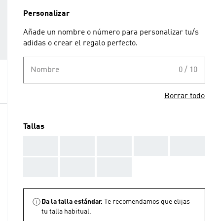
Personalizar
Añade un nombre o número para personalizar tu/s
adidas o crear el regalo perfecto.
Nombre
0 / 10
Borrar todo
Tallas
AAA
AAA
AAA
AAA
AAA
AAA
AAA
AAA
Da la talla estándar.
Te recomendamos que elijas
tu talla habitual.