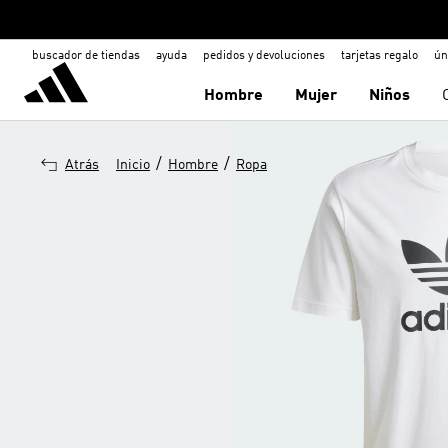
buscador de tiendas
ayuda
pedidos y devoluciones
tarjetas regalo
ún
Hombre
Mujer
Niños
/
/
Atrás
Inicio
Hombre
Ropa