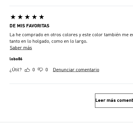
DE MIS FAVORITAS
La he comprado en otros colores y este color también me encantó. El color fiel a la imagen, la talla m vi
tanto en lo holgado, como en lo largo.
Saber más
lobo86
¿Útil?
0
0
Denunciar comentario
Leer más coment