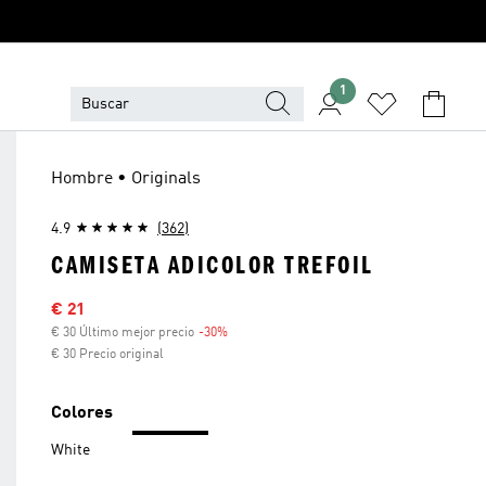
1
Hombre • Originals
4.9
(362)
CAMISETA ADICOLOR TREFOIL
Precio rebajado
€ 21
€ 30 Último mejor precio
-30%
Descuento
€ 30 Precio original
Colores
White