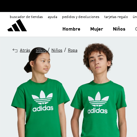
buscador de tiendas
ayuda
pedidos y devoluciones
tarjetas regalo
ún
Hombre
Mujer
Niños
/
/
Atrás
Inicio
Niños
Ropa