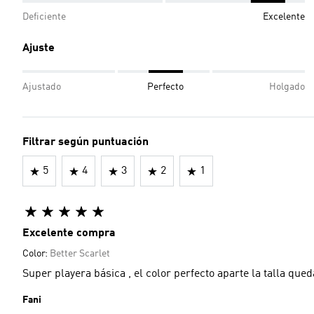
Deficiente
Excelente
Ajuste
Ajustado
Perfecto
Holgado
Filtrar según puntuación
5
4
3
2
1
Excelente compra
Color:
Better Scarlet
Super playera básica , el color perfecto aparte la
Fani