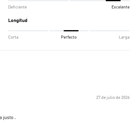
Deficiente
Excelente
Longitud
Corta
Perfecto
Larga
27 de julio de 2026
 talla queda justo .