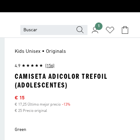
1
Kids Unisex • Originals
4.9
(156)
CAMISETA ADICOLOR TREFOIL
(ADOLESCENTES)
Precio rebajado
€ 15
€ 17,25 Último mejor precio
-13%
Descuento
€ 25 Precio original
Green