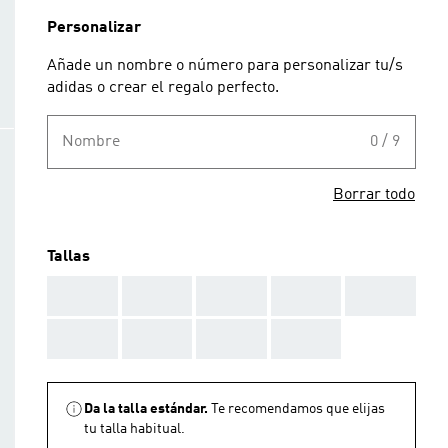
Personalizar
Añade un nombre o número para personalizar tu/s
adidas o crear el regalo perfecto.
Nombre
0 / 9
Borrar todo
Tallas
AAA
AAA
AAA
AAA
AAA
AAA
AAA
AAA
AAA
Da la talla estándar.
Te recomendamos que elijas
tu talla habitual.