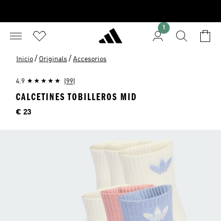
1
/
/
Inicio
Originals
Accesorios
4.9
(99)
CALCETINES TOBILLEROS MID
Precio
€ 23